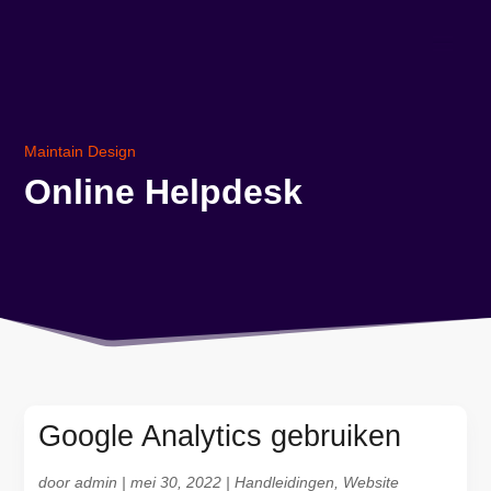
Maintain Design
Online Helpdesk
Google Analytics gebruiken
door
admin
|
mei 30, 2022
|
Handleidingen
,
Website